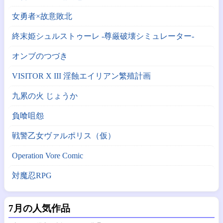
女勇者×故意敗北
終末姫シュルストゥーレ -尊厳破壊シミュレーター-
オンブのつづき
VISITOR X III 淫蝕エイリアン繁殖計画
九累の火 じょうか
負喰咀怨
戦警乙女ヴァルポリス（仮）
Operation Vore Comic
対魔忍RPG
7月の人気作品