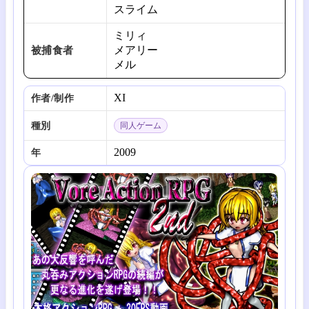
スライム
ミリィ
メアリー
被捕食者
メル
XI
作者/制作
種別
同人ゲーム
2009
年