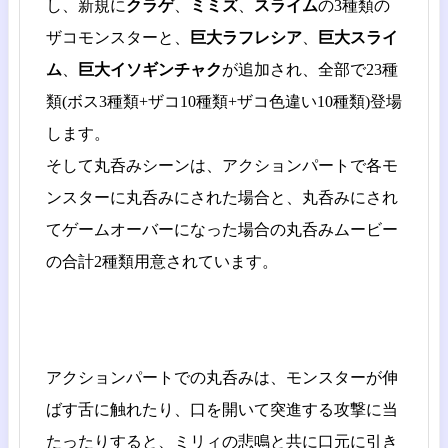
し、新規に
クラゲ
、
ミミズ
、
スライム
の3種類の
ザコモンスターと、
巨大ラフレシア
、
巨大スライ
ム
、
巨大イソギンチャク
が追加され、全部で23種
類(ボス3種類+ザコ10種類+ザコ色違い10種類)登場
します。
そして丸呑みシーンは、アクションパートで各モ
ンスターに丸呑みにされた場合と、丸呑みにされ
てゲームオーバーになった場合の丸呑みムービー
の合計2種類用意されています。
アクションパートでの丸呑みは、モンスターが伸
ばす舌に触れたり、口を開いて突進する攻撃に当
たったりすると、ミリィの悲鳴と共に口元に引き