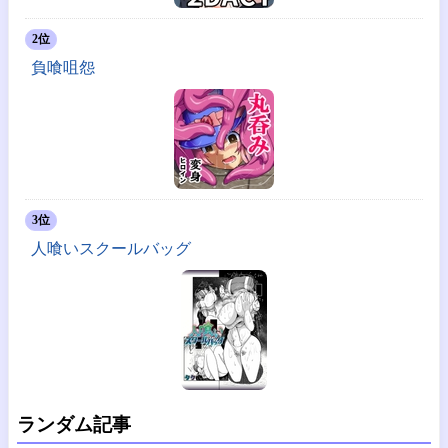
2位
負喰咀怨
3位
人喰いスクールバッグ
ランダム記事