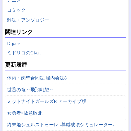
アニメ
コミック
雑誌・アンソロジー
関連リンク
D-gate
ミドリコのCi-en
更新履歴
体内・肉壁合同誌 腸内会誌8
世呑の竜～飛翔幻想～
ミッドナイトガールズR アーカイブ版
女勇者×故意敗北
終末姫シュルストゥーレ -尊厳破壊シミュレーター-