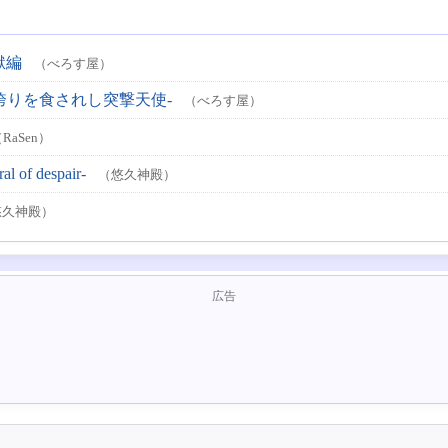
獄編
（べろす屋）
誇りを食されし突撃天使-
（べろす屋）
RaSen）
al of despair-
（悠久神殿）
悠久神殿）
広告