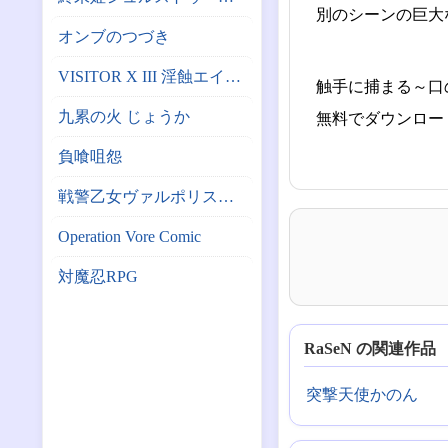
別のシーンの巨大
オンブのつづき
VISITOR X III 淫蝕エイリアン繁殖計画
触手に捕まる～口
九累の火 じょうか
無料でダウンロー
負喰咀怨
戦警乙女ヴァルポリス（仮）
Operation Vore Comic
対魔忍RPG
RaSeN の関連作品
突撃天使かのん