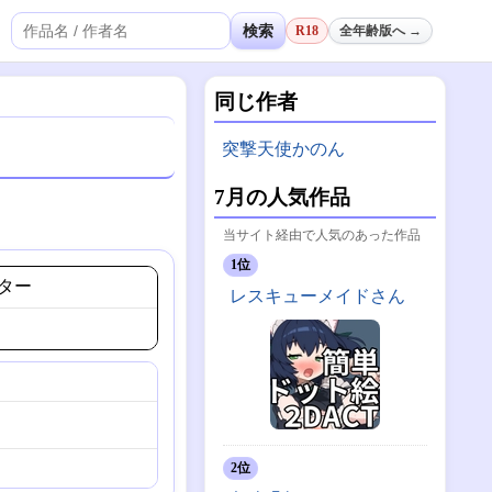
検索
R18
全年齢版へ →
同じ作者
突撃天使かのん
7月の人気作品
当サイト経由で人気のあった作品
1位
ター
レスキューメイドさん
）
2位