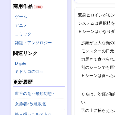
商用作品
R18
変身ヒロインがモン
ゲーム
システムは選択肢を
アニメ
Ｈシーンはかなりダ
コミック
雑誌・アンソロジー
沙羅が巨大な顔の
モンスターの口元
関連リンク
力尽きて食べられ
D-gate
別のシーンでも巨
ミドリコのCi-en
Ｈシーンは食べら
更新履歴
世呑の竜～飛翔幻想～
ＣＧは、沙羅が触
い、
女勇者×故意敗北
舌の上に捕らえら
終末姫シュルストゥーレ -尊厳破壊シミュレーター-