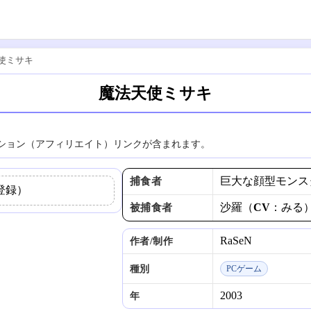
使ミサキ
魔法天使ミサキ
ション（アフィリエイト）リンクが含まれます。
巨大な顔型モンス
捕食者
登録）
沙羅（CV：みる
被捕食者
RaSeN
作者/制作
種別
PCゲーム
2003
年