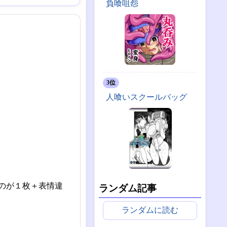
負喰咀怨
3位
人喰いスクールバッグ
のが１枚＋表情違
ランダム記事
ランダムに読む