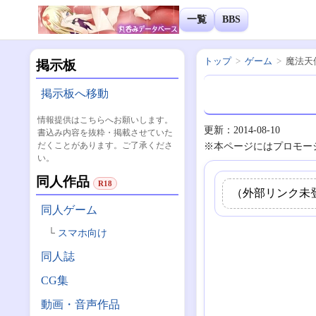
一覧
BBS
トップ
ゲーム
魔法天
掲示板
掲示板へ移動
情報提供はこちらへお願いします。
更新：2014-08-10
書込み内容を抜粋・掲載させていた
だくことがあります。ご了承くださ
※本ページにはプロモー
い。
同人作品
R18
（外部リンク未
同人ゲーム
スマホ向け
同人誌
CG集
動画・音声作品