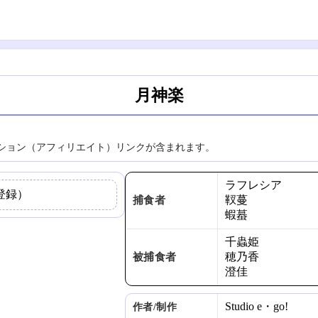
月神楽
ション（アフィリエイト）リンクが含まれます。
ラフレシア
登録）
靫蔓
捕食者
蝦蟇
千蟲姫
穂乃香
被捕食者
澄佳
Studio e・go!
作者/制作