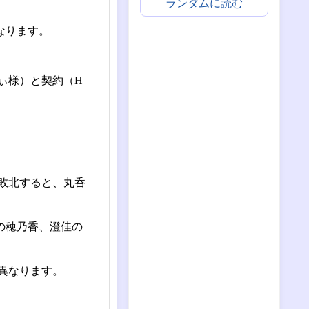
ランダムに読む
なります。
ぃ様）と契約（H
敗北すると、丸呑
の穂乃香、澄佳の
異なります。