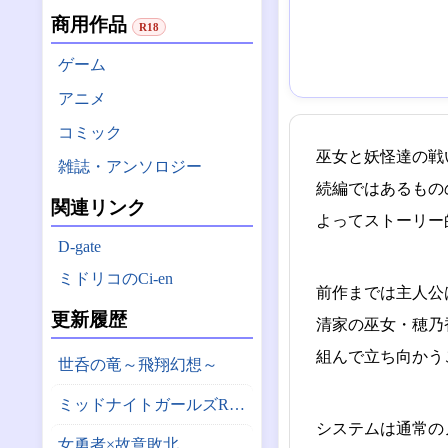
商用作品
R18
ゲーム
アニメ
コミック
巫女と妖怪達の戦
雑誌・アンソロジー
続編ではあるもの
関連リンク
よってストーリー
D-gate
ミドリコのCi-en
前作までは主人公
更新履歴
清家の巫女・穂乃
組んで立ち向かう
世呑の竜～飛翔幻想～
ミッドナイトガールズR アーカイブ版
システムは通常の
女勇者×故意敗北