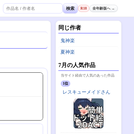
検索
R18
全年齢版へ →
同じ作者
鬼神楽
夏神楽
7月の人気作品
当サイト経由で人気のあった作品
1位
レスキューメイドさん