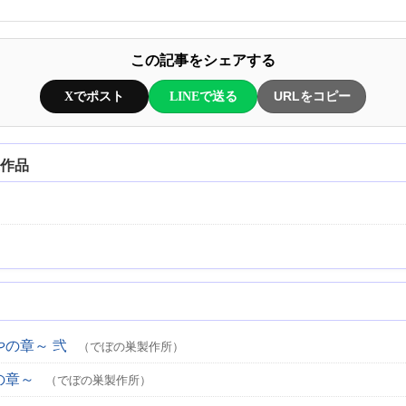
この記事をシェアする
Xでポスト
LINEで送る
URLをコピー
関連作品
やの章～ 弐
（でぼの巣製作所）
の章～
（でぼの巣製作所）