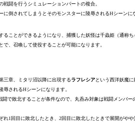
の戦闘を行うシミュレーションパートの複合。
ーに倒されてしまうとそのモンスターに陵辱されるHシーンに
することができるようになり、捕獲した妖怪は千蟲姫（通称ち
とで、召喚して使役することが可能になります。
第三章、ミタリ沼以降に出現する
ラフレシア
という西洋妖魔に
陵辱されるHシーンになります。
戦闘で敗北することが条件なので、丸呑み対象は戦闘メンバー
ぞれ1回目に敗北したとき、2回目に敗北したときで展開がやや