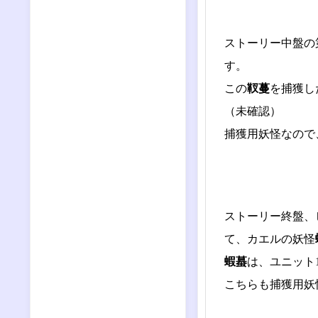
ストーリー中盤の
す。
この
靫蔓
を捕獲し
（未確認）
捕獲用妖怪なので
ストーリー終盤、
て、カエルの妖怪
蝦蟇
は、ユニット
こちらも捕獲用妖