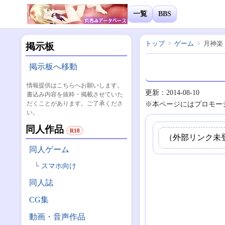
一覧
BBS
トップ
ゲーム
月神楽
掲示板
掲示板へ移動
情報提供はこちらへお願いします。
更新：2014-08-10
書込み内容を抜粋・掲載させていた
だくことがあります。ご了承くださ
※本ページにはプロモー
い。
同人作品
R18
（外部リンク未
同人ゲーム
スマホ向け
同人誌
CG集
動画・音声作品