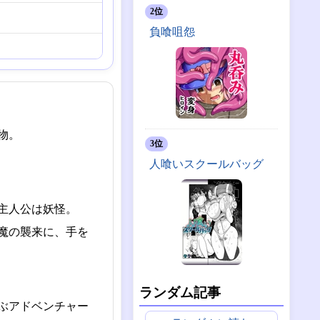
2位
負喰咀怨
物。
3位
人喰いスクールバッグ
主人公は妖怪。
魔の襲来に、手を
ランダム記事
ぶアドベンチャー