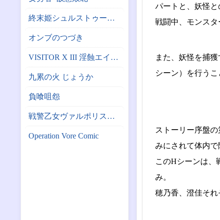
パートと、妖怪と
終末姫シュルストゥーレ -尊厳破壊シミュレーター-
戦闘中、モンスタ
オンブのつづき
VISITOR X III 淫蝕エイリアン繁殖計画
また、妖怪を捕獲
シーン）を行うこ
九累の火 じょうか
負喰咀怨
戦警乙女ヴァルポリス（仮）
ストーリー序盤の
Operation Vore Comic
みにされて体内で
このHシーンは、
み。
穂乃香、澄佳それ