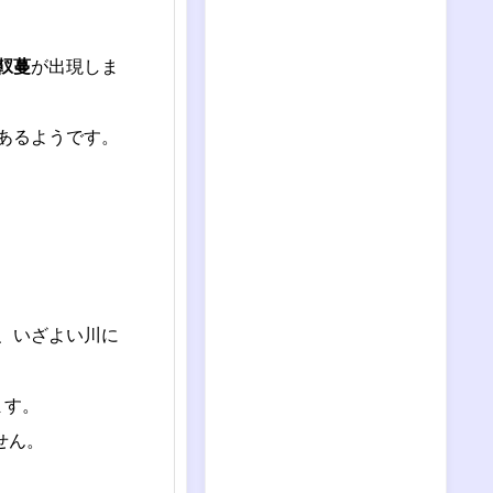
靫蔓
が出現しま
あるようです。
、いざよい川に
ます。
せん。