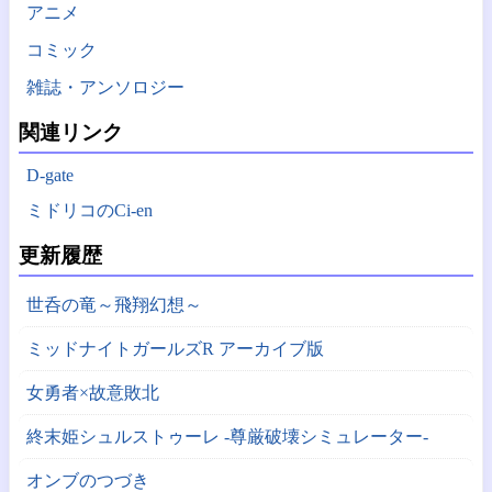
アニメ
コミック
雑誌・アンソロジー
関連リンク
D-gate
ミドリコのCi-en
更新履歴
世呑の竜～飛翔幻想～
ミッドナイトガールズR アーカイブ版
女勇者×故意敗北
終末姫シュルストゥーレ -尊厳破壊シミュレーター-
オンブのつづき