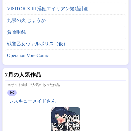
VISITOR X III 淫蝕エイリアン繁殖計画
九累の火 じょうか
負喰咀怨
戦警乙女ヴァルポリス（仮）
Operation Vore Comic
7月の人気作品
当サイト経由で人気のあった作品
1位
レスキューメイドさん