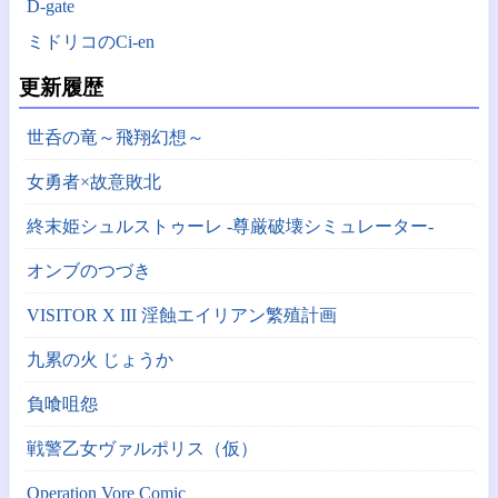
D-gate
ミドリコのCi-en
更新履歴
世呑の竜～飛翔幻想～
女勇者×故意敗北
終末姫シュルストゥーレ -尊厳破壊シミュレーター-
オンブのつづき
VISITOR X III 淫蝕エイリアン繁殖計画
九累の火 じょうか
負喰咀怨
戦警乙女ヴァルポリス（仮）
Operation Vore Comic