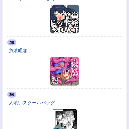
2位
負喰咀怨
3位
人喰いスクールバッグ