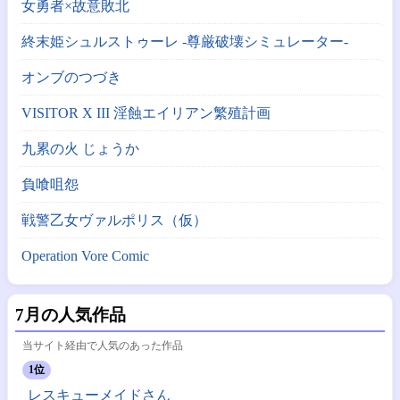
女勇者×故意敗北
終末姫シュルストゥーレ -尊厳破壊シミュレーター-
オンブのつづき
VISITOR X III 淫蝕エイリアン繁殖計画
九累の火 じょうか
負喰咀怨
戦警乙女ヴァルポリス（仮）
Operation Vore Comic
7月の人気作品
当サイト経由で人気のあった作品
1位
レスキューメイドさん