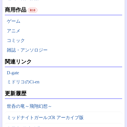
商用作品
R18
ゲーム
アニメ
コミック
雑誌・アンソロジー
関連リンク
D-gate
ミドリコのCi-en
更新履歴
世呑の竜～飛翔幻想～
ミッドナイトガールズR アーカイブ版