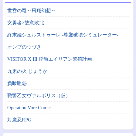
世呑の竜～飛翔幻想～
女勇者×故意敗北
終末姫シュルストゥーレ -尊厳破壊シミュレーター-
オンブのつづき
VISITOR X III 淫蝕エイリアン繁殖計画
九累の火 じょうか
負喰咀怨
戦警乙女ヴァルポリス（仮）
Operation Vore Comic
対魔忍RPG