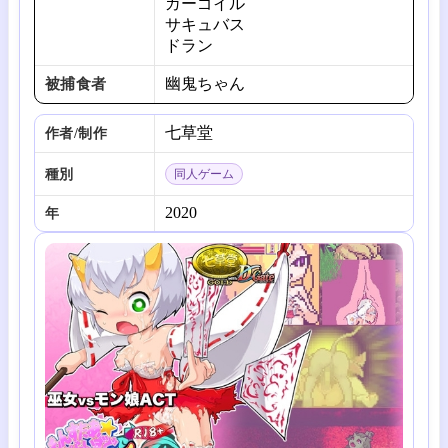
ガーゴイル
サキュバス
ドラン
幽鬼ちゃん
被捕食者
七草堂
作者/制作
種別
同人ゲーム
2020
年