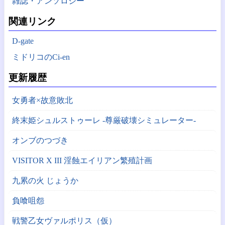
雑誌・アンソロジー
関連リンク
D-gate
ミドリコのCi-en
更新履歴
女勇者×故意敗北
終末姫シュルストゥーレ -尊厳破壊シミュレーター-
オンブのつづき
VISITOR X III 淫蝕エイリアン繁殖計画
九累の火 じょうか
負喰咀怨
戦警乙女ヴァルポリス（仮）