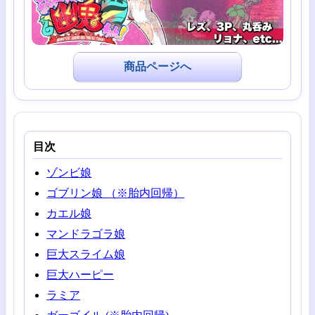
商品ページへ
目次
ゾンビ娘
ゴブリン娘 （※胎内回帰）
カエル娘
マンドラゴラ娘
巨大スライム娘
巨大ハーピー
ラミア