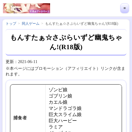
≡
トップ
同人ゲーム
もんすたぁ☆さぷらいずど幽鬼ちゃん!(R18版)
もんすたぁ☆さぷらいずど幽鬼ちゃ
ん!(R18版)
更新：2021-06-11
※本ページにはプロモーション（アフィリエイト）リンクが含ま
れます。
ゾンビ娘
ゴブリン娘
カエル娘
マンドラゴラ娘
巨大スライム娘
捕食者
巨大ハーピー
ラミア