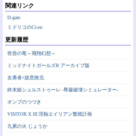
関連リンク
D-gate
ミドリコのCi-en
更新履歴
世呑の竜～飛翔幻想～
ミッドナイトガールズR アーカイブ版
女勇者×故意敗北
終末姫シュルストゥーレ -尊厳破壊シミュレーター-
オンブのつづき
VISITOR X III 淫蝕エイリアン繁殖計画
九累の火 じょうか