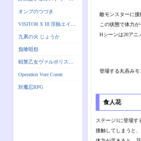
オンブのつづき
敵モンスターに接
VISITOR X III 淫蝕エイリアン繁殖計画
この状態で体力が
Hシーンは20ア
九累の火 じょうか
負喰咀怨
戦警乙女ヴァルポリス（仮）
登場する丸呑みモ
Operation Vore Comic
対魔忍RPG
食人花
ステージ1に登場す
接触してしまうと、
体力が尽きると、花