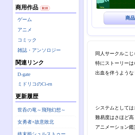
商用作品
R18
商品
ゲーム
アニメ
コミック
雑誌・アンソロジー
同人サークルこじ
関連リンク
特にストーリーは
出血を伴うような
D-gate
ミドリコのCi-en
更新履歴
システムとしては
世呑の竜～飛翔幻想～
難易度はさほど高
女勇者×故意敗北
アニメーション鑑
終末姫シュルストゥーレ -尊厳破壊シミュレーター-