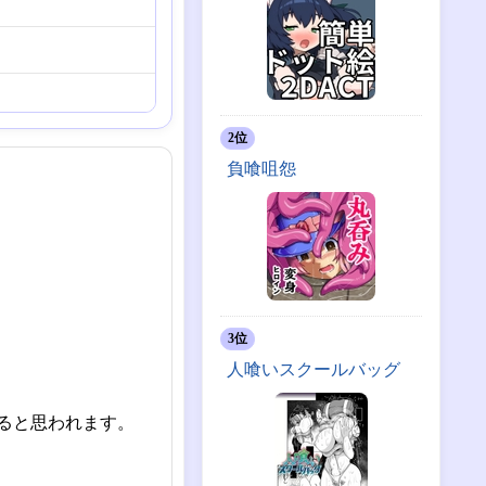
2位
負喰咀怨
3位
人喰いスクールバッグ
ると思われます。