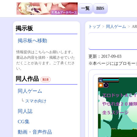
一覧
BBS
トップ
同人ゲーム
AR
掲示板
掲示板へ移動
情報提供はこちらへお願いします。
更新：2017-09-03
書込み内容を抜粋・掲載させていた
だくことがあります。ご了承くださ
※本ページにはプロモー
い。
同人作品
R18
同人ゲーム
スマホ向け
同人誌
CG集
動画・音声作品