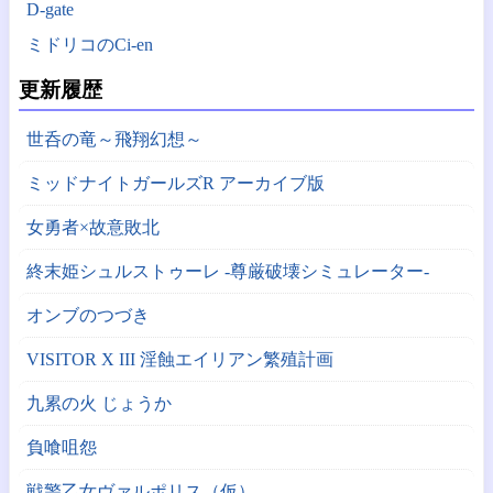
D-gate
ミドリコのCi-en
更新履歴
世呑の竜～飛翔幻想～
ミッドナイトガールズR アーカイブ版
女勇者×故意敗北
終末姫シュルストゥーレ -尊厳破壊シミュレーター-
オンブのつづき
VISITOR X III 淫蝕エイリアン繁殖計画
九累の火 じょうか
負喰咀怨
戦警乙女ヴァルポリス（仮）