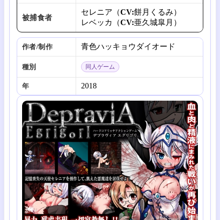
セレニア（CV:餅月くるみ）
被捕食者
レベッカ（CV:亜久城皐月）
青色ハッキョウダイオード
作者/制作
種別
同人ゲーム
2018
年