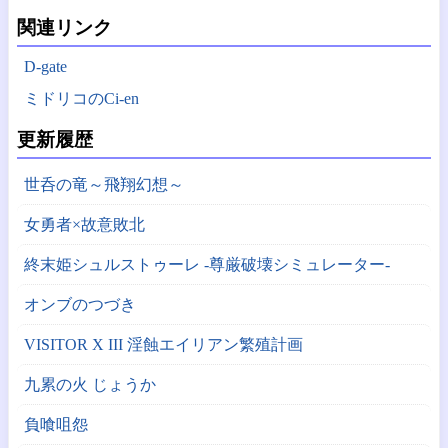
関連リンク
D-gate
ミドリコのCi-en
更新履歴
世呑の竜～飛翔幻想～
女勇者×故意敗北
終末姫シュルストゥーレ -尊厳破壊シミュレーター-
オンブのつづき
VISITOR X III 淫蝕エイリアン繁殖計画
九累の火 じょうか
負喰咀怨