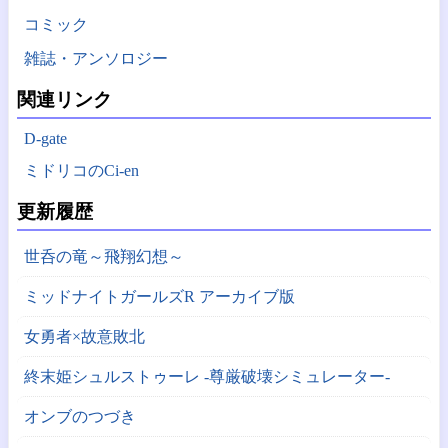
コミック
雑誌・アンソロジー
関連リンク
D-gate
ミドリコのCi-en
更新履歴
世呑の竜～飛翔幻想～
ミッドナイトガールズR アーカイブ版
女勇者×故意敗北
終末姫シュルストゥーレ -尊厳破壊シミュレーター-
オンブのつづき