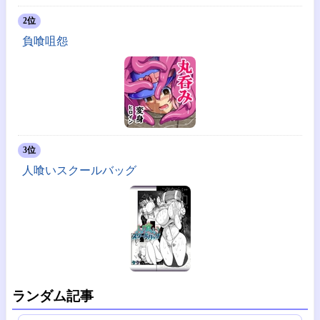
2位
負喰咀怨
3位
人喰いスクールバッグ
ランダム記事