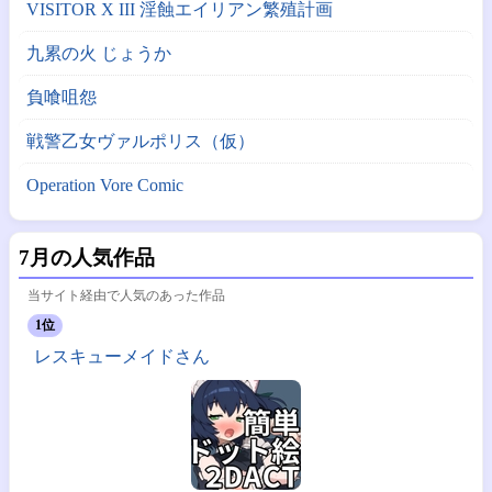
VISITOR X III 淫蝕エイリアン繁殖計画
九累の火 じょうか
負喰咀怨
戦警乙女ヴァルポリス（仮）
Operation Vore Comic
7月の人気作品
当サイト経由で人気のあった作品
1位
レスキューメイドさん