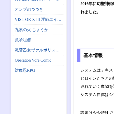
2016年に幻聖神
オンブのつづき
れました。
VISITOR X III 淫蝕エイリアン繁殖計画
九累の火 じょうか
負喰咀怨
戦警乙女ヴァルポリス（仮）
基本情報
Operation Vore Comic
システムはテキス
対魔忍RPG
ヒロインたちとの
連れていく魔物を
システム自体はシ
設定はやや特殊で