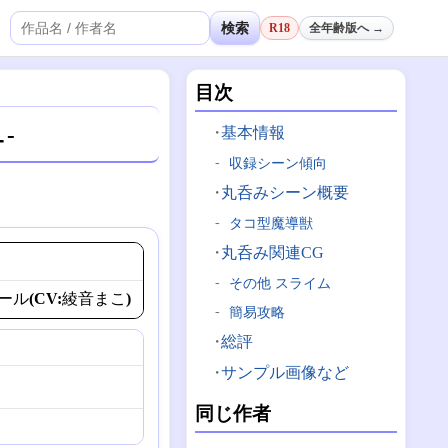
検索
R18
全年齢版へ →
目次
-
基本情報
収録シーン傾向
丸呑みシーン概要
タコ型魔導獣
丸呑み関連CG
その他 スライム
ル(CV:綾音まこ)
簡易攻略
総評
サンプル画像など
同じ作者