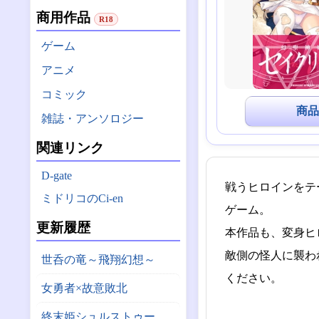
商用作品
R18
ゲーム
アニメ
コミック
商品
雑誌・アンソロジー
関連リンク
D-gate
戦うヒロインをテー
ミドリコのCi-en
ゲーム。
更新履歴
本作品も、変身ヒ
敵側の怪人に襲わ
世呑の竜～飛翔幻想～
ください。
女勇者×故意敗北
終末姫シュルストゥーレ -尊厳破壊シミュレーター-