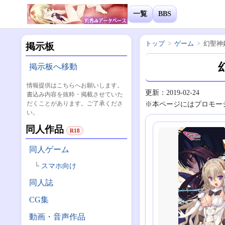
一覧
BBS
トップ
ゲーム
幻聖神姫
掲示板
掲示板へ移動
情報提供はこちらへお願いします。
更新：2019-02-24
書込み内容を抜粋・掲載させていた
だくことがあります。ご了承くださ
※本ページにはプロモー
い。
同人作品
R18
同人ゲーム
スマホ向け
同人誌
CG集
動画・音声作品