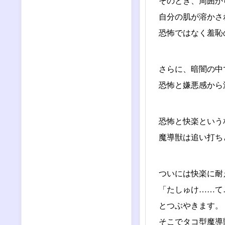
そのとき、周囲か
自分の肌が溶かさ
恐怖ではなく羞恥
さらに、暗闇の中
恐怖と嫌悪感から
恐怖と快楽という
魔導獣は追い打ち
ついには快楽に耐
「たしゅけ……て
とつぶやきます。
そこでタコ型魔導