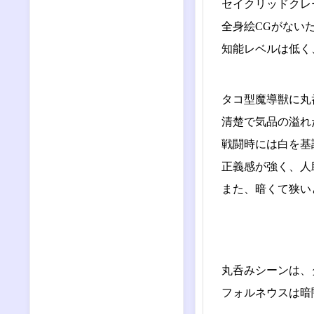
セイクリッドクレ
全身絵CGがない
知能レベルは低く
タコ型魔導獣に丸
清楚で気品の溢れ
戦闘時には白を基
正義感が強く、人
また、暗くて狭い
丸呑みシーンは、
フォルネウスは暗