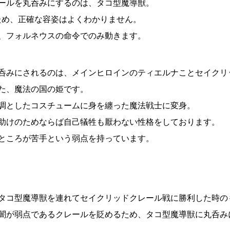
ールを丸呑みにするのは、タコ型魔導獣。
ため、正確な容姿はよくわかりません。
、フォルネウスの命令でのみ動きます。
呑みにされるのは、メインヒロインのティエルナことセイクリ
た、魔法の国の姫です。
調としたコスチュームに身を纏った魔法戦士に変身。
助けのためならば自己犠牲も厭わない性格をしております。
ところが苦手という弱点を持っています。
タコ型魔導獣を連れてセイクリッドクレール戦に勝利した時の
闇が弱点であるクレールを貶めるため、タコ型魔導獣に丸呑み