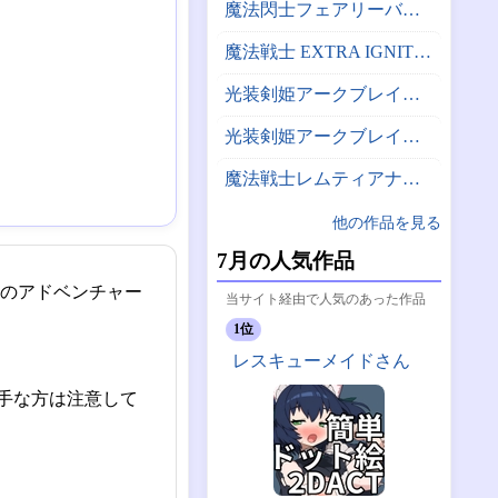
魔法閃士フェアリーバレット
魔法戦士 EXTRA IGNITION
光装剣姫アークブレイバー～魔族篇胞～
光装剣姫アークブレイバー 楽園天獄
魔法戦士レムティアナイツ2 -こわれゆく世界の女神たち-
他の作品を見る
7月の人気作品
eのアドベンチャー
当サイト経由で人気のあった作品
1位
レスキューメイドさん
手な方は注意して