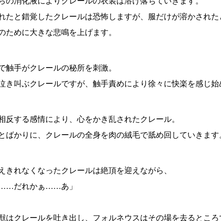
らの消化液によりクレールの衣装は溶け落ちていきます。
れたと錯覚したクレールは恐怖しますが、服だけが溶かされた
のために大きな悲鳴を上げます。
で触手がクレールの秘所を刺激。
泣き叫ぶクレールですが、触手責めにより徐々に快楽を感じ始
相反する感情により、心をかき乱されたクレール。
とばかりに、クレールの全身を肉の絨毛で舐め回していきます
えきれなくなったクレールは絶頂を迎えながら、
……だれかぁ……あ」
獣はクレールを吐き出し、フォルネウスはその場を去るところ