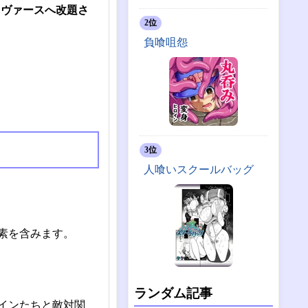
ッドヴァースへ改題さ
2位
負喰咀怨
3位
人喰いスクールバッグ
素を含みます。
ランダム記事
インたちと敵対関