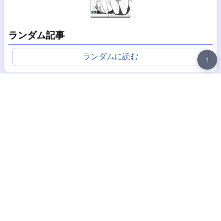
ランダム記事
ランダムに読む
↑
広告
丸呑みデータベース
プライバシーポリシー
掲示板
メール：
marunomiadon＠gmail.com
(送信時は＠を半角にしてください）
X（更新通知専用）
© 2003-2026 Marunomi Database