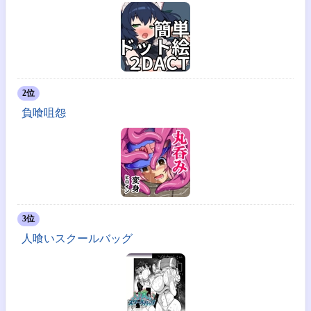
2位
負喰咀怨
3位
人喰いスクールバッグ