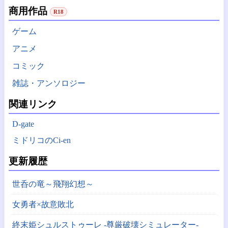
商用作品
R18
ゲーム
アニメ
コミック
雑誌・アンソロジー
関連リンク
D-gate
ミドリコのCi-en
更新履歴
世呑の竜～飛翔幻想～
女勇者×故意敗北
終末姫シュルストゥーレ -尊厳破壊シミュレーター-