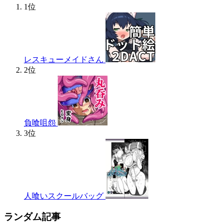
1位
レスキューメイドさん
2位
負喰咀怨
3位
人喰いスクールバッグ
ランダム記事