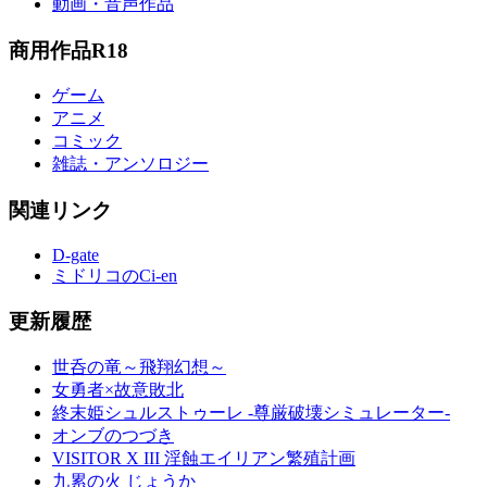
動画・音声作品
商用作品
R18
ゲーム
アニメ
コミック
雑誌・アンソロジー
関連リンク
D-gate
ミドリコのCi-en
更新履歴
世呑の竜～飛翔幻想～
女勇者×故意敗北
終末姫シュルストゥーレ -尊厳破壊シミュレーター-
オンブのつづき
VISITOR X III 淫蝕エイリアン繁殖計画
九累の火 じょうか