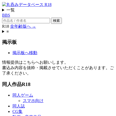
一覧
BBS
検索
R18
全年齢版へ →
≡
掲示板
掲示板へ移動
情報提供はこちらへお願いします。
書込み内容を抜粋・掲載させていただくことがあります。ご
了承ください。
同人作品
R18
同人ゲーム
スマホ向け
同人誌
CG集