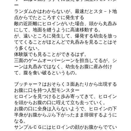
ー
ランダムかはわからないが、最速だとスタ－ト地
点からでたところすぐに発生する
敵の近距離にヒロインがいた場合、頭から丸呑み
にして、地面を縫うように高速移動する。
が、遠いところに発生して、爆発する幼虫を放っ
ててくることがほとんどで丸呑みを見ることはそ
う多くない。
体験版でも見ることができるはず。
三面のゲームオーバーシーンを担当してるが、シ
ーンは丸呑みではなく、幼虫をお腹に産み付け
て、腹を食い破るというもの。
ブッチャー？はおそらく３面あたりから出現する
お腹に口を持つ人型モンスター
ヒロインを見つけると歩み寄ってきて、ヒロイン
を頭からお腹の口に咥えて立ち去っていく。
お腹の口に全身は入らないようで、ヒロインの下
半身がお腹からぶら下がったまま徘徊するように
なる。
サンプルＣＧにはヒロインの顔がお腹からでてい