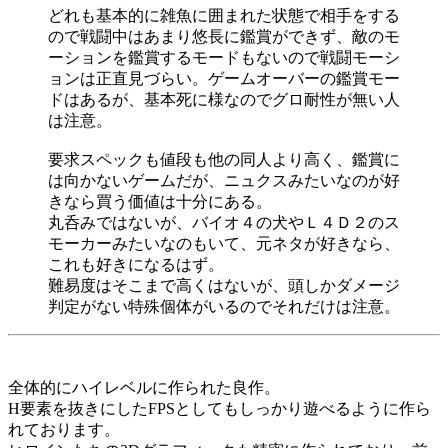
どれも基本的に雑魚に囲まれた状態で相手をする
ので戦闘中はあまり悠長に鑑賞ができず、敵のモ
ーションを鑑賞するモードもないので戦闘モーシ
ョンは正直見づらい。ゲームオーバーの鑑賞モー
ドはあるが、基本死に様なのでグロ耐性が無い人
は注意。
要求スペックも値段も他の同人より高く、鑑賞に
は向かないゲームだが、ニュクスみたいなのが好
きなら買う価値は十分にある。
丸呑みではないが、バイオ４の犬やＬ４Ｄ２のス
モーカーみたいなのもいて、元ネタが好きなら、
これも好きになるはず。
難易度はそこまで高くはないが、頭しかダメージ
判定がない特殊個体がいるのでそれだけは注意。
全体的にハイレベルに作られた良作。
H要素を抜きにしたFPSとしてもしっかり遊べるように作ら
れております。