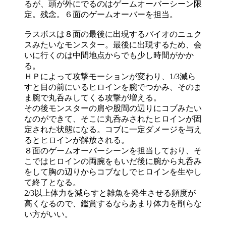
るが、頭が外にでるのはゲームオーバーシーン限
定。残念。６面のゲームオーバーを担当。
ラスボスは８面の最後に出現するバイオのニュク
スみたいなモンスター。最後に出現するため、会
いに行くのは中間地点からでも少し時間がかか
る。
ＨＰによって攻撃モーションが変わり、1/3減ら
すと目の前にいるヒロインを腕でつかみ、そのま
ま腕で丸呑みしてくる攻撃が増える。
その後モンスターの肩や股間の辺りにコブみたい
なのができて、そこに丸呑みされたヒロインが固
定された状態になる。コブに一定ダメージを与え
るとヒロインが解放される。
８面のゲームオーバーシーンを担当しており、そ
こではヒロインの両腕をもいだ後に腕から丸呑み
をして胸の辺りからコブなしでヒロインを生やし
て終了となる。
2/3以上体力を減らすと雑魚を発生させる頻度が
高くなるので、鑑賞するならあまり体力を削らな
い方がいい。